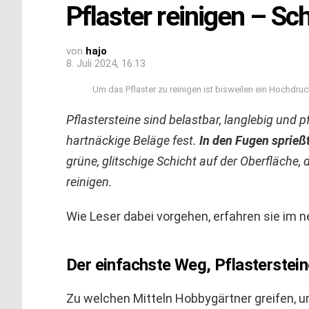
Pflaster reinigen – Schr
von
hajo
8. Juli 2024, 16:13
Um das Pflaster zu reinigen ist bisweilen ein Hochdr
Pflastersteine sind belastbar, langlebig und p
hartnäckige Beläge fest.
In den Fugen sprieß
grüne, glitschige Schicht auf der Oberfläche, 
reinigen.
Wie Leser dabei vorgehen, erfahren sie im 
Der einfachste Weg, Pflasterstein
Zu welchen Mitteln Hobbygärtner greifen, u