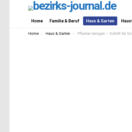
Home
Familie & Beruf
Haus & Garten
Haust
You are here:
Home
Haus & Garten
Pflaster reinigen – Schritt für Sch