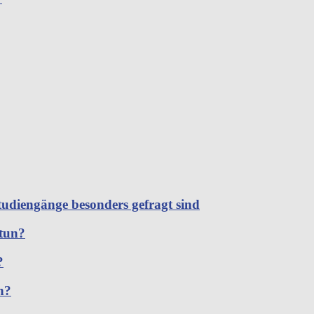
tudiengänge besonders gefragt sind
 tun?
?
n?