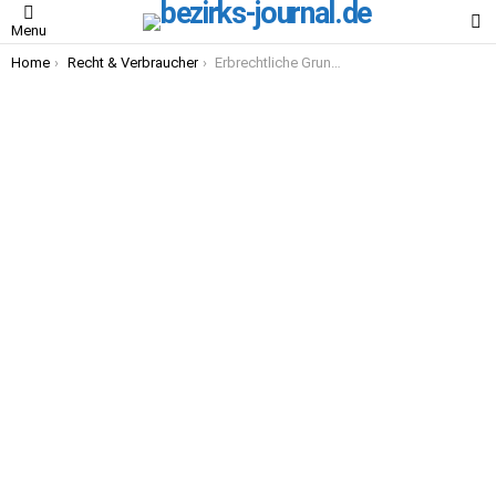
S
Menu
You are here:
Home
Recht & Verbraucher
Erbrechtliche Grundlagen und Testamentgestaltung