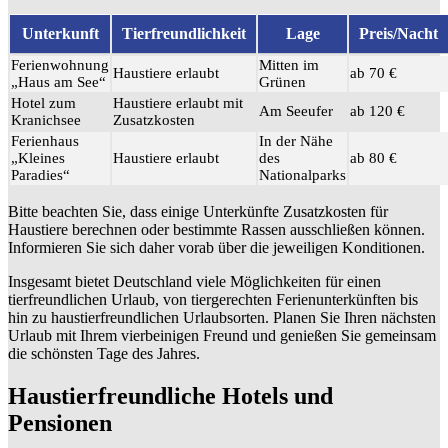
Unterkunft
Tierfreundlichkeit
Lage
Preis/Nacht
Ferienwohnung
Mitten im
Haustiere erlaubt
ab 70 €
„Haus am See“
Grünen
Hotel zum
Haustiere erlaubt mit
Am Seeufer
ab 120 €
Kranichsee
Zusatzkosten
Ferienhaus
In der Nähe
„Kleines
Haustiere erlaubt
des
ab 80 €
Paradies“
Nationalparks
Bitte beachten Sie, dass einige Unterkünfte Zusatzkosten für
Haustiere berechnen oder bestimmte Rassen ausschließen können.
Informieren Sie sich daher vorab über die jeweiligen Konditionen.
Insgesamt bietet Deutschland viele Möglichkeiten für einen
tierfreundlichen Urlaub, von tiergerechten Ferienunterkünften bis
hin zu haustierfreundlichen Urlaubsorten. Planen Sie Ihren nächsten
Urlaub mit Ihrem vierbeinigen Freund und genießen Sie gemeinsam
die schönsten Tage des Jahres.
Haustierfreundliche Hotels und
Pensionen