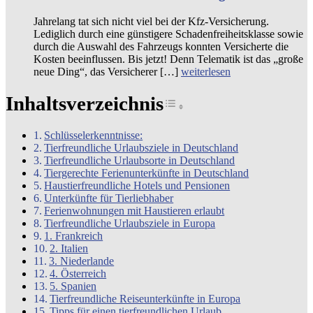
Jahrelang tat sich nicht viel bei der Kfz-Versicherung.
Lediglich durch eine günstigere Schadenfreiheitsklasse sowie
durch die Auswahl des Fahrzeugs konnten Versicherte die
Kosten beeinflussen. Bis jetzt! Denn Telematik ist das „große
neue Ding“, das Versicherer […]
weiterlesen
Inhaltsverzeichnis
Toggle Table of Cont
Schlüsselerkenntnisse:
Tierfreundliche Urlaubsziele in Deutschland
Tierfreundliche Urlaubsorte in Deutschland
Tiergerechte Ferienunterkünfte in Deutschland
Haustierfreundliche Hotels und Pensionen
Unterkünfte für Tierliebhaber
Ferienwohnungen mit Haustieren erlaubt
Tierfreundliche Urlaubsziele in Europa
1. Frankreich
2. Italien
3. Niederlande
4. Österreich
5. Spanien
Tierfreundliche Reiseunterkünfte in Europa
Tipps für einen tierfreundlichen Urlaub