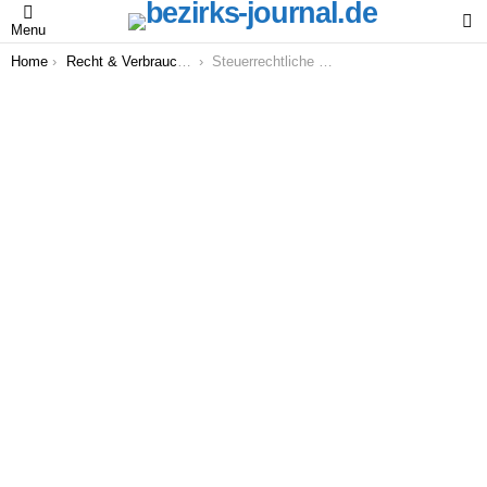
S
Menu
You are here:
Home
Recht & Verbraucher
Steuerrechtliche Überlegungen für Verbraucher