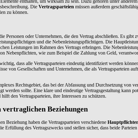
 Elemente enthalten, um wirksam zu sein. Dazu gehören unter anderem
sbeschreibung. Die
Vertragsparteien
müssen außerdem geschäftsfähig
ßen zu können.
die Personen oder Unternehmen, die den Vertrag abschließen. Es gibt 
eistungspflichtigen und die Nebenleistungspflichtigen. Die Hauptleistun
tlichen Leistungen im Rahmen des Vertrags erbringen. Die Nebenleistung
von Nebenpflichten, wie zum Beispiel die Zahlung von Geld, verantwort
 wichtig, dass alle Vertragsparteien eindeutig identifiziert werden könn
isse von Gesellschaften und Unternehmen, die als Vertragsparteien auftre
omplexes Rechtsgebiet, das bei der Abfassung und Durchsetzung von ver
t werden sollte. Eine klare und eindeutige Vertragsgestaltung kann pot
hilft den Vertragsparteien, ihre Interessen zu schützen.
n vertraglichen Beziehungen
hen Beziehung haben die Vertragsparteien verschiedene
Hauptpflichte
 die Erfüllung des Vertragszwecks und stellen sicher, dass beide Parteie