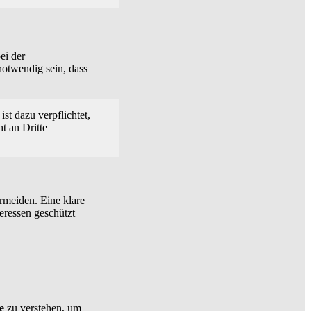
ei der
otwendig sein, dass
t dazu verpflichtet,
t an Dritte
ermeiden. Eine klare
teressen geschützt
e
zu verstehen, um