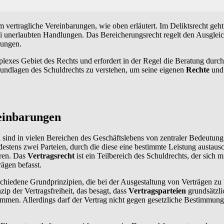
m vertragliche Vereinbarungen, wie oben erläutert. Im Deliktsrecht ge
i unerlaubten Handlungen. Das Bereicherungsrecht regelt den Ausglei
rungen.
plexes Gebiet des Rechts und erfordert in der Regel die Beratung durc
Grundlagen des Schuldrechts zu verstehen, um seine eigenen
Rechte
und 
einbarungen
sind in vielen Bereichen des Geschäftslebens von zentraler Bedeutung. 
stens zwei Parteien, durch die diese eine bestimmte Leistung austaus
ren. Das
Vertragsrecht
ist ein Teilbereich des Schuldrechts, der sich m
ägen befasst.
rschiedene Grundprinzipien, die bei der Ausgestaltung von Verträgen zu
zip der Vertragsfreiheit, das besagt, dass
Vertragsparteien
grundsätzlic
stimmen. Allerdings darf der Vertrag nicht gegen gesetzliche Bestimmun