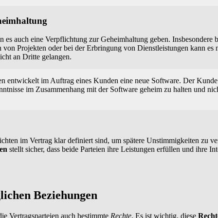
heimhaltung
nn es auch eine Verpflichtung zur Geheimhaltung geben. Insbesondere b
on Projekten oder bei der Erbringung von Dienstleistungen kann es n
icht an Dritte gelangen.
 entwickelt im Auftrag eines Kunden eine neue Software. Der Kunde is
nntnisse im Zusammenhang mit der Software geheim zu halten und nich
flichten im Vertrag klar definiert sind, um spätere Unstimmigkeiten zu v
ten
stellt sicher, dass beide Parteien ihre Leistungen erfüllen und ihre In
glichen Beziehungen
die Vertragsparteien auch bestimmte
Rechte
. Es ist wichtig, diese
Recht