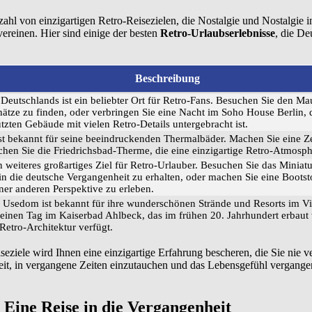
zahl von einzigartigen Retro-Reisezielen, die Nostalgie und Nostalgie in
ereinen. Hier sind einige der besten
Retro-Urlaubserlebnisse
, die De
Beschreibung
 Deutschlands ist ein beliebter Ort für Retro-Fans. Besuchen Sie den M
ätze zu finden, oder verbringen Sie eine Nacht im Soho House Berlin, 
zten Gebäude mit vielen Retro-Details untergebracht ist.
t bekannt für seine beeindruckenden Thermalbäder. Machen Sie eine Zei
hen Sie die Friedrichsbad-Therme, die eine einzigartige Retro-Atmosphä
n weiteres großartiges Ziel für Retro-Urlauber. Besuchen Sie das Minia
in die deutsche Vergangenheit zu erhalten, oder machen Sie eine Bootst
iner anderen Perspektive zu erleben.
l Usedom ist bekannt für ihre wunderschönen Strände und Resorts im Vin
 einen Tag im Kaiserbad Ahlbeck, das im frühen 20. Jahrhundert erbaut
etro-Architektur verfügt.
seziele wird Ihnen eine einzigartige Erfahrung bescheren, die Sie nie 
keit, in vergangene Zeiten einzutauchen und das Lebensgefühl vergange
 Eine Reise in die Vergangenheit