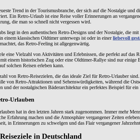
eueste Trend in der Tourismusbranche, der sich auf die Nostalgie und d
iert. Ein Retro-Urlaub ist eine Reise voller Erinnerungen an vergange
ahrung, die man so schnell nicht vergessen wird.
s liegt in den authentischen Retro-Designs und der Nostalgie, die mit
in einem klassischen Oldtimer unterwegs ist oder in einer
liebevoll gest
nachtet, das Retro-Feeling ist allgegenwärtig.
e eine Vielzahl von Aktivitäten und Erlebnissen, die perfekt auf das Re
mit einem historischen Zug oder eine Oldtimer-Rallye sind nur einige B
auf solchen Reisen erleben kann.
zahl von Retro-Reisezielen, die das ideale Ziel für Retro-Urlauber sin
lle von Retro-Attraktionen und Sehenswürdigkeiten, während die Osts
n und der nostalgischen Bäderarchitektur ein perfektes Beispiel für ein 
etro-Urlauben
Urlauben hat in den letzten Jahren stark zugenommen. Immer mehr Men
liche Erfahrung machen und die Atmosphäre vergangener Zeiten erleben
heit, in Erinnerungen zu schwelgen und das Flair vergangener Jahrzehn
Reiseziele in Deutschland