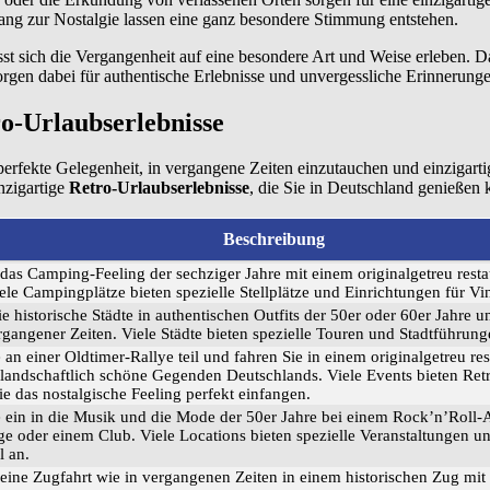
ang zur Nostalgie lassen eine ganz besondere Stimmung entstehen.
ässt sich die Vergangenheit auf eine besondere Art und Weise erleben. 
rgen dabei für authentische Erlebnisse und unvergessliche Erinnerunge
ro-Urlaubserlebnisse
perfekte Gelegenheit, in vergangene Zeiten einzutauchen und einzigarti
inzigartige
Retro-Urlaubserlebnisse
, die Sie in Deutschland genießen
Beschreibung
 das Camping-Feeling der sechziger Jahre mit einem originalgetreu resta
ele Campingplätze bieten spezielle Stellplätze und Einrichtungen für V
 historische Städte in authentischen Outfits der 50er oder 60er Jahre u
rgangener Zeiten. Viele Städte bieten spezielle Touren und Stadtführung
an einer Oldtimer-Rallye teil und fahren Sie in einem originalgetreu res
landschaftlich schöne Gegenden Deutschlands. Viele Events bieten Ret
ie das nostalgische Feeling perfekt einfangen.
 ein in die Musik und die Mode der 50er Jahre bei einem Rock’n’Roll-
e oder einem Club. Viele Locations bieten spezielle Veranstaltungen
l an.
 eine Zugfahrt wie in vergangenen Zeiten in einem historischen Zug mit 