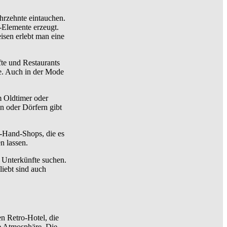
hrzehnte eintauchen.
-Elemente erzeugt.
isen erlebt man eine
fte und Restaurants
re. Auch in der Mode
m Oldtimer oder
n oder Dörfern gibt
d-Hand-Shops, die es
n lassen.
e Unterkünfte suchen.
iebt sind auch
en Retro-Hotel, die
ge Atmosphäre. Die