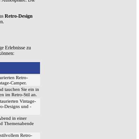
Das
Retro-Design
n.
ge Erlebnisse zu
 können:
urierten Retro-
intage-Camper.
nd tauchen Sie ein in
en im Retro-Stil an.
taurierten Vintage-
ro-Designs und -
Abend in einer
 und Themenabende
stilvollem Retro-