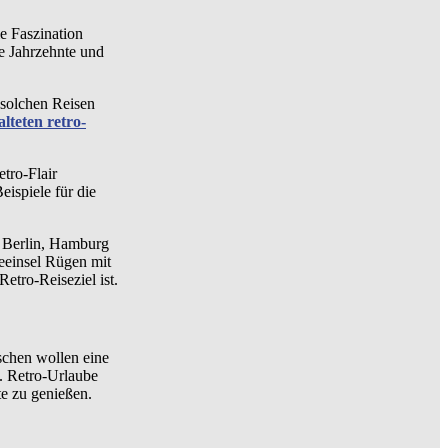
ie Faszination
ne Jahrzehnte und
 solchen Reisen
alteten retro-
tro-Flair
eispiele für die
d. Berlin, Hamburg
eeinsel Rügen mit
Retro-Reiseziel ist.
schen wollen eine
. Retro-Urlaube
te zu genießen.