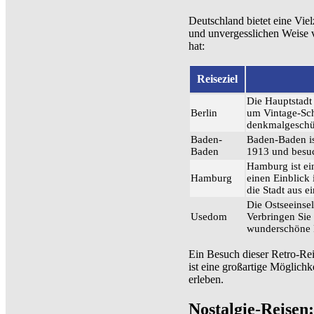
Deutschland bietet eine Viel
und unvergesslichen Weise v
hat:
Reiseziel
Die Hauptstadt
Berlin
um Vintage-Sch
denkmalgeschüt
Baden-
Baden-Baden is
Baden
1913 und besuc
Hamburg ist ei
Hamburg
einen Einblick 
die Stadt aus e
Die Ostseeinse
Usedom
Verbringen Sie
wunderschöne R
Ein Besuch dieser Retro-Rei
ist eine großartige Möglich
erleben.
Nostalgie-Reisen: