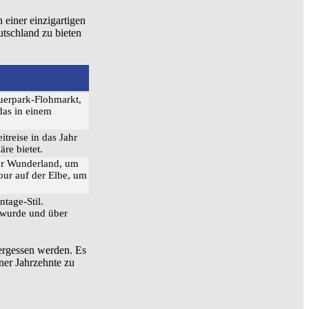
 einer einzigartigen
utschland zu bieten
auerpark-Flohmarkt,
das in einem
treise in das Jahr
re bietet.
tur Wunderland, um
our auf der Elbe, um
tage-Stil.
 wurde und über
vergessen werden. Es
ner Jahrzehnte zu