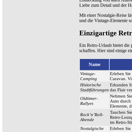
Liebe zum Detail und der H
Mit einer Nostalgie-Reise l
und die Vintage-Elemente so
Einzigartige Ret
Ein Retro-Urlaub bietet die 
schaffen. Hier sind einige e
Name
Vintage-
Erleben Sie
Camping
Caravan. Vi
Historische
Erkunden Sie
Stadtführungen
das Flair ve
Nehmen Sie 
Oldtimer-
Auto durch 
Rallyes
Elemente, d
Tauchen Sie
Rock’n’Roll-
Retro-Loung
Abende
im Retro-Sti
Nostalgische
Erleben Sie