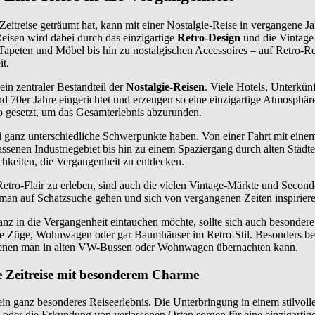
eitreise geträumt hat, kann mit einer Nostalgie-Reise in vergangene Ja
Reisen wird dabei durch das einzigartige
Retro-Design
und die Vintage
Tapeten und Möbel bis hin zu nostalgischen Accessoires – auf Retro-Re
it.
 ein zentraler Bestandteil der
Nostalgie-Reisen
. Viele Hotels, Unterkün
und 70er Jahre eingerichtet und erzeugen so eine einzigartige Atmosphä
o gesetzt, um das Gesamterlebnis abzurunden.
 ganz unterschiedliche Schwerpunkte haben. Von einer Fahrt mit eine
ssenen Industriegebiet bis hin zu einem Spaziergang durch alten Städte
chkeiten, die Vergangenheit zu entdecken.
Retro-Flair zu erleben, sind auch die vielen Vintage-Märkte und Secon
n man auf Schatzsuche gehen und sich von vergangenen Zeiten inspiriere
anz in die Vergangenheit eintauchen möchte, sollte sich auch besonder
lte Züge, Wohnwagen oder gar Baumhäuser im Retro-Stil. Besonders bel
denen man in alten VW-Bussen oder Wohnwagen übernachten kann.
ne Zeitreise mit besonderem Charme
ein ganz besonderes Reiseerlebnis. Die Unterbringung in einem stilvoll
oder die Erkundung von verlassenen Orten sorgen für eine einzigarti