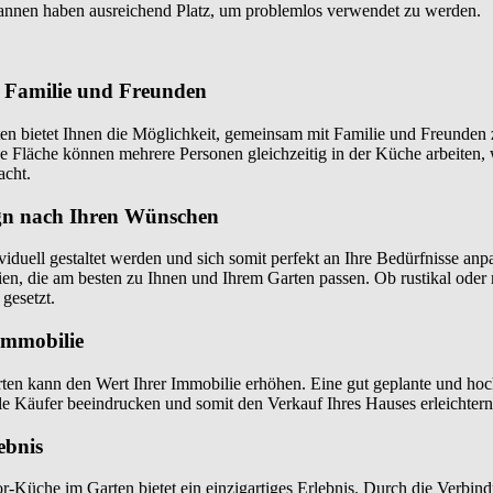
annen haben ausreichend Platz, um problemlos verwendet zu werden.
t Familie und Freunden
n bietet Ihnen die Möglichkeit, gemeinsam mit Familie und Freunden
ge Fläche können mehrere Personen gleichzeitig in der Küche arbeiten
acht.
gn nach Ihren Wünschen
iduell gestaltet werden und sich somit perfekt an Ihre Bedürfnisse an
ien, die am besten zu Ihnen und Ihrem Garten passen. Ob rustikal oder
gesetzt.
Immobilie
en kann den Wert Ihrer Immobilie erhöhen. Eine gut geplante und ho
e Käufer beeindrucken und somit den Verkauf Ihres Hauses erleichtern
ebnis
-Küche im Garten bietet ein einzigartiges Erlebnis. Durch die Verbind