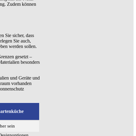
nung. Zudem können
n Sie sicher, dass
rlegen Sie auch,
eben werden sollen.
Grenzen gesetzt –
Materialien besonders
ialien und Geräte und
auraum vorhanden
Sonnenschutz
Gartenküche
her sein
Designoptionen