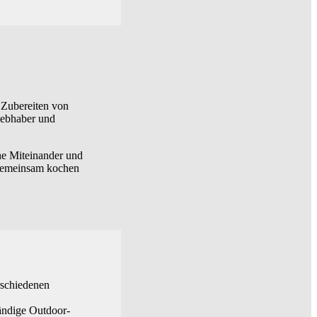
 Zubereiten von
liebhaber und
che Miteinander und
 gemeinsam kochen
rschiedenen
tändige Outdoor-