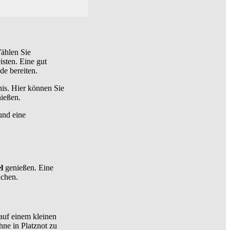
ählen Sie
isten. Eine gut
de bereiten.
nis. Hier können Sie
nießen.
und eine
l
genießen. Eine
achen.
auf einem kleinen
hne in Platznot zu