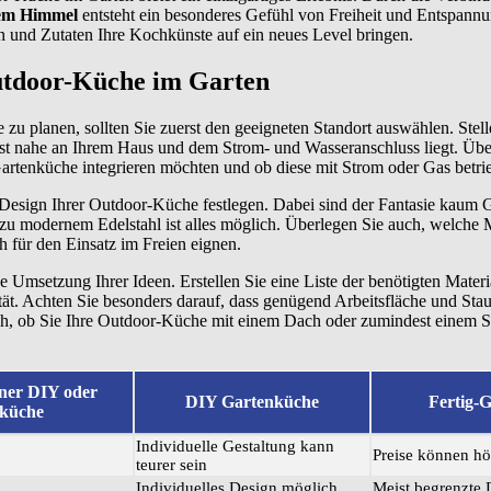
iem Himmel
entsteht ein besonderes Gefühl von Freiheit und Entspan
en und Zutaten Ihre Kochkünste auf ein neues Level bringen.
utdoor-Küche im Garten
u planen, sollten Sie zuerst den geeigneten Standort auswählen. Stelle
t nahe an Ihrem Haus und dem Strom- und Wasseranschluss liegt. Übe
Gartenküche integrieren möchten und ob diese mit Strom oder Gas betri
s Design Ihrer Outdoor-Küche festlegen. Dabei sind der Fantasie kaum 
 zu modernem Edelstahl ist alles möglich. Überlegen Sie auch, welche 
h für den Einsatz im Freien eignen.
e Umsetzung Ihrer Ideen. Erstellen Sie eine Liste der benötigten Mater
ität. Achten Sie besonders darauf, dass genügend Arbeitsfläche und St
uch, ob Sie Ihre Outdoor-Küche mit einem Dach oder zumindest einem 
iner DIY oder
DIY Gartenküche
Fertig-
nküche
Individuelle Gestaltung kann
Preise können hö
teurer sein
Individuelles Design möglich
Meist begrenzte 