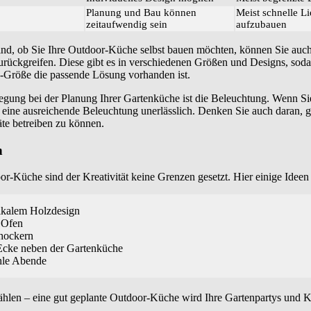
Planung und Bau können
Meist schnelle L
zeitaufwendig sein
aufzubauen
sind, ob Sie Ihre Outdoor-Küche selbst bauen möchten, können Sie auch
urückgreifen. Diese gibt es in verschiedenen Größen und Designs, soda
Größe die passende Lösung vorhanden ist.
egung bei der Planung Ihrer Gartenküche ist die Beleuchtung. Wenn Si
t eine ausreichende Beleuchtung unerlässlich. Denken Sie auch daran,
äte betreiben zu können.
n
r-Küche sind der Kreativität keine Grenzen gesetzt. Hier einige Ideen 
ikalem Holzdesign
 Ofen
hockern
Ecke neben der Gartenküche
ühle Abende
hlen – eine gut geplante Outdoor-Küche wird Ihre Gartenpartys und K