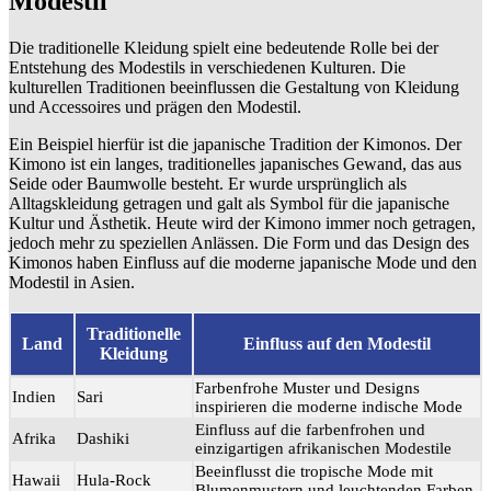
Modestil
Die traditionelle Kleidung spielt eine bedeutende Rolle bei der
Entstehung des Modestils in verschiedenen Kulturen. Die
kulturellen Traditionen beeinflussen die Gestaltung von Kleidung
und Accessoires und prägen den Modestil.
Ein Beispiel hierfür ist die japanische Tradition der Kimonos. Der
Kimono ist ein langes, traditionelles japanisches Gewand, das aus
Seide oder Baumwolle besteht. Er wurde ursprünglich als
Alltagskleidung getragen und galt als Symbol für die japanische
Kultur und Ästhetik. Heute wird der Kimono immer noch getragen,
jedoch mehr zu speziellen Anlässen. Die Form und das Design des
Kimonos haben Einfluss auf die moderne japanische Mode und den
Modestil in Asien.
Traditionelle
Land
Einfluss auf den Modestil
Kleidung
Farbenfrohe Muster und Designs
Indien
Sari
inspirieren die moderne indische Mode
Einfluss auf die farbenfrohen und
Afrika
Dashiki
einzigartigen afrikanischen Modestile
Beeinflusst die tropische Mode mit
Hawaii
Hula-Rock
Blumenmustern und leuchtenden Farben