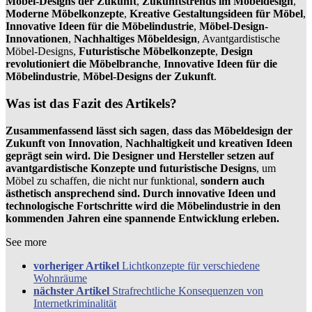
Möbel-Designs der Zukunft
,
Zukunftstrends im Möbeldesign
,
Moderne Möbelkonzepte
,
Kreative Gestaltungsideen für Möbel
,
Innovative Ideen für die Möbelindustrie
,
Möbel-Design-
Innovationen
,
Nachhaltiges Möbeldesign
, Avantgardistische
Möbel-Designs,
Futuristische Möbelkonzepte
,
Design
revolutioniert die Möbelbranche
,
Innovative Ideen für die
Möbelindustrie
,
Möbel-Designs der Zukunft
.
Was ist das Fazit des Artikels?
Zusammenfassend lässt sich sagen
,
dass das Möbeldesign der
Zukunft von Innovation
,
Nachhaltigkeit und kreativen Ideen
geprägt sein wird. Die Designer und Hersteller setzen auf
avantgardistische Konzepte und futuristische Designs
, um
Möbel zu schaffen, die nicht nur funktional,
sondern auch
ästhetisch ansprechend sind. Durch innovative Ideen und
technologische Fortschritte wird die Möbelindustrie in den
kommenden Jahren eine spannende Entwicklung erleben.
See more
vorheriger Artikel
Lichtkonzepte für verschiedene
Wohnräume
nächster Artikel
Strafrechtliche Konsequenzen von
Internetkriminalität