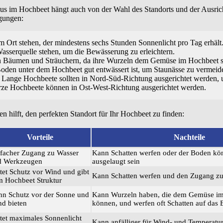
s im Hochbeet hängt auch von der Wahl des Standorts und der Ausrich
egungen:
m Ort stehen, der mindestens sechs Stunden Sonnenlicht pro Tag erhält
Wasserquelle stehen, um die Bewässerung zu erleichtern.
n Bäumen und Sträuchern, da ihre Wurzeln dem Gemüse im Hochbeet 
r Boden unter dem Hochbeet gut entwässert ist, um Staunässe zu vermeid
 Lange Hochbeete sollten in Nord-Süd-Richtung ausgerichtet werden,
urze Hochbeete können in Ost-West-Richtung ausgerichtet werden.
nen hilft, den perfekten Standort für Ihr Hochbeet zu finden:
Vorteile
Nachteile
facher Zugang zu Wasser
Kann Schatten werfen oder der Boden kön
d Werkzeugen
ausgelaugt sein
tet Schutz vor Wind und gibt
Kann Schatten werfen und den Zugang z
 Hochbeet Struktur
n Schutz vor der Sonne und
Kann Wurzeln haben, die dem Gemüse i
d bieten
können, und werfen oft Schatten auf das 
tet maximales Sonnenlicht
Kann anfälliger für Wind- und Temperat