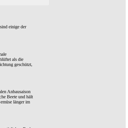
ind einige der
male
üftet als die
ichtung geschützt,
malen Anbausaison
che Beete und hält
Gemüse länger im