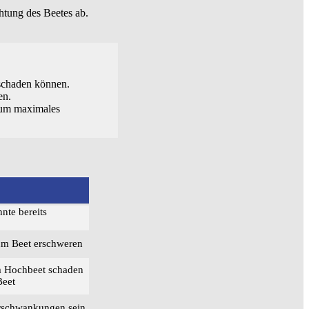
tung des Beetes ab.
.
schaden können.
en.
 um maximales
nte bereits
um Beet erschweren
m Hochbeet schaden
Beet
urschwankungen sein