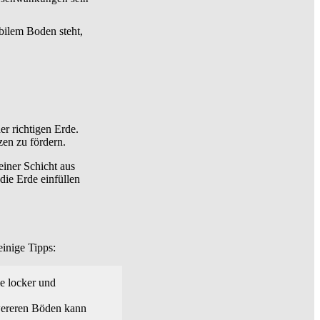
bilem Boden steht,
r richtigen Erde.
zen zu fördern.
einer Schicht aus
ie Erde einfüllen
einige Tipps:
ie locker und
hwereren Böden kann