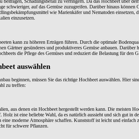
 beitragen, Schädlingsbefall zu verringern. Da das Hochbeet über de
dlinge schwieriger, auf das Gemüse zuzugreifen. Darüber hinaus können G
dlingsbekämpfungsmittel wie Marienkäfer und Nematoden einsetzen, di
alien einzusetzen.
ten kann zu höheren Erträgen führen. Durch die optimale Bodenquali
n Gärtner gesünderes und produktiveres Gemüse anbauen. Darüber hin
ochbeets die Pflege des Gemüses und reduziert die Belastung für den Gä
hbeet auswählen
bau beginnen, müssen Sie das richtige Hochbeet auswählen. Hier sind 
hl zu treffen:
alien, aus denen ein Hochbeet hergestellt werden kann. Die meisten Ho
 Holz ist eine beliebte Wahl, da es natürlich aussieht und sich gut in de
n eine moderne Atmosphäre schaffen. Kunststoff ist leicht und einfach z
cht für schwere Pflanzen.