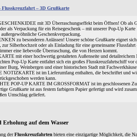
Flusskreuzfahrt – 3D Grußkarte
HENKIDEE mit 3D Überraschungseffekt beim Öffnen! Ob als Gu
oder als Verpackung für ein Reisegeschenk – mit unserer Pop-Up Karte 
d außergewöhnliche Geschenkverpackung.
 zu besonderen Anlässen! Unsere schöne Grußkarte eignet sich 
, zur Silberhochzeit oder als Einladung für eine gemeinsame Flussfahrt 
t immer eine liebevolle Überraschung, die von Herzen kommt.
mit einer hochwertig gestalteten Außenseite und detailreichem 
ten Pop-Up Karte entfaltet sich ein großes Flusskreuzfahrtschiff vor 
iner Burg, Weinbergen und einer historischen Stadt mit Fachwerkhäuse
TIZKARTE ist im Lieferumfang enthalten, die beschriftet und wie
rückgeschoben werden kann.
 POP-UP KARTE IM GROSSFORMAT ist im geschlossenen Zust
ige Grußkarte ist aus festem farbigem Papier gefertigt und wird zusa
ßen Umschlag geliefert.
nd Erholung auf dem Wasser
ang der
Flusskreuzfahrten
bieten eine einzigartige Möglichkeit, die N