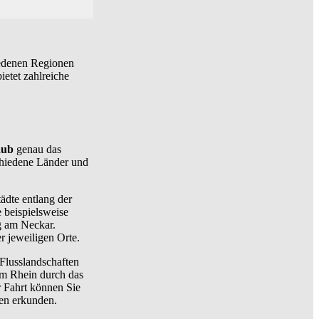
iedenen Regionen
ietet zahlreiche
aub
genau das
schiedene Länder und
tädte entlang der
 beispielsweise
g am Neckar.
r jeweiligen Orte.
Flusslandschaften
dem Rhein durch das
 Fahrt können Sie
en erkunden.