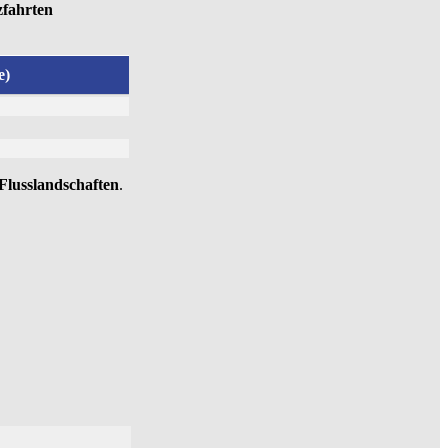
zfahrten
e)
Flusslandschaften
.