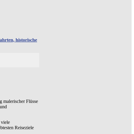
ten, historische
ng malerischer Flüsse
 und
 viele
ebtesten Reiseziele