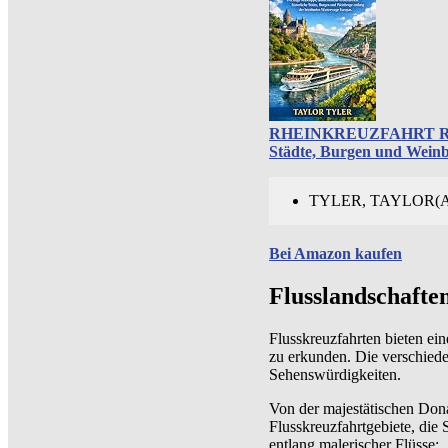
RHEINKREUZFAHRT REISEF
Städte, Burgen und Wein
TYLER, TAYLOR(Au
Bei Amazon kaufen
Flusslandschaften
Flusskreuzfahrten bieten ein
zu erkunden. Die verschiede
Sehenswürdigkeiten.
Von der majestätischen Dona
Flusskreuzfahrtgebiete, die 
entlang malerischer Flüsse: