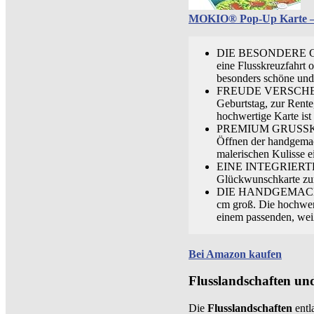
MOKIO® Pop-Up Karte – 
DIE BESONDERE GESC
eine Flusskreuzfahrt 
besonders schöne un
FREUDE VERSCHENKEN
Geburtstag, zur Rente
hochwertige Karte is
PREMIUM GRUSSKARTE 
Öffnen der handgemach
malerischen Kulisse e
EINE INTEGRIERTE NO
Glückwunschkarte zu
DIE HANDGEMACHTE
cm groß. Die hochwert
einem passenden, wei
Bei Amazon kaufen
Flusslandschaften u
Die
Flusslandschaften
entl