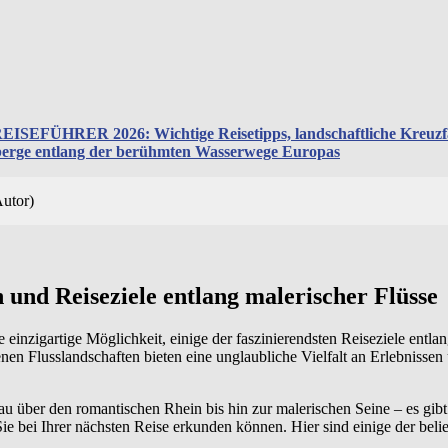
ÜHRER 2026: Wichtige Reisetipps, landschaftliche Kreuzfahr
berge entlang der berühmten Wasserwege Europas
tor)
 und Reiseziele entlang malerischer Flüsse
e einzigartige Möglichkeit, einige der faszinierendsten Reiseziele entla
nen Flusslandschaften bieten eine unglaubliche Vielfalt an Erlebnissen
u über den romantischen Rhein bis hin zur malerischen Seine – es gibt
Sie bei Ihrer nächsten Reise erkunden können. Hier sind einige der beli