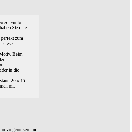
tschein für
haben Sie eine
perfekt zum
– diese
Motiv. Beim
der
rn.
der in die
and 20 x 15
mmen mit
atur zu genießen und