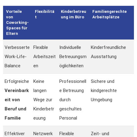
Vorteile
Flexibilitä
Kinderbetreu
Familiengerechte
von
t
ung im Büro
Arbeitsplätze
Coworking-
Spaces für
Eltern
Verbesserte
Flexible
Individuelle
Kinderfreundliche
Work-Life-
Arbeitszeit
Betreuungsm
Ausstattung
Balance
en
öglichkeiten
Erfolgreiche
Keine
Professionell
Sichere und
Vereinbark
langen
e Betreuung
kindgerechte
eit von
Wege zur
durch
Umgebung
Beruf und
Kinderbetr
geschultes
Familie
euung
Personal
Effektiver
Netzwerk
Flexible
Zeit- und