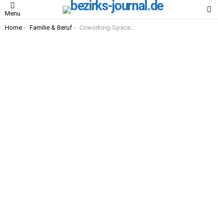
S
Menu
You are here:
Home
Familie & Beruf
Coworking-Spaces mit Kinderbetreuung