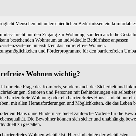
:
öglicht Menschen mit unterschiedlichen Bedürfnissen ein komfortables
 umfasst nicht nur den Zugang zur Wohnung, sondern auch die Gestalt
kann bestehenden Wohnraum an individuelle Bedürfnisse anpassen.
Assistenzsysteme unterstützen das barrierefreie Wohnen.
ützungsmöglichkeiten und Förderprogramme für den barrierefreien Umba
refreies Wohnen wichtig?
icht nur eine Frage des Komforts, sondern auch der Sicherheit und Inklu
schränkungen, Senioren und Personen mit Behinderungen ein selbstbes
ne barrierefreie Wohnung oder ein barrierefreies Haus ist nicht nur e
ben, mit allen Herausforderungen und Möglichkeiten, die das Leben bi
der ein Haus ohne Hindernisse bietet zahlreiche Vorteile für die Bewoh
e Lebensqualität. Die Bewohner können sich sicher und unabhängig be
ividuell zu gestalten.
barrierefreies Wohnen wichtig ist. Hier sind einige der wichtigsten: