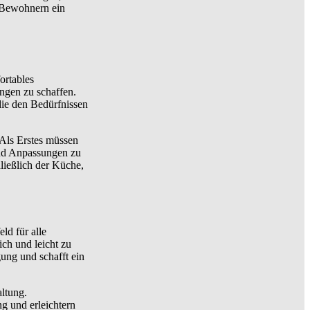
 Bewohnern ein
ortables
gen zu schaffen.
die den Bedürfnissen
 Als Erstes müssen
nd Anpassungen zu
hließlich der Küche,
ld für alle
ch und leicht zu
ung und schafft ein
altung.
ng und erleichtern