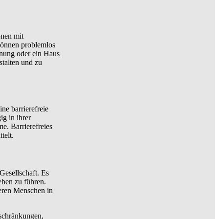
onen mit
können problemlos
hnung oder ein Haus
stalten und zu
ne barrierefreie
g in ihrer
e. Barrierefreies
telt.
Gesellschaft. Es
eben zu führen.
deren Menschen in
nschränkungen,