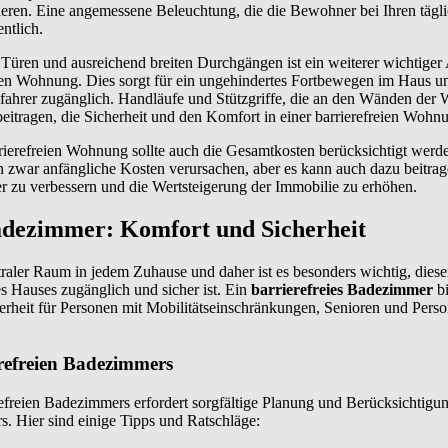
ren. Eine angemessene Beleuchtung, die die Bewohner bei Ihren tägli
entlich.
 Türen und ausreichend breiten Durchgängen ist ein weiterer wichtiger 
eien Wohnung. Dies sorgt für ein ungehindertes Fortbewegen im Haus u
fahrer zugänglich. Handläufe und Stützgriffe, die an den Wänden der
itragen, die Sicherheit und den Komfort in einer barrierefreien Wohnu
rrierefreien Wohnung sollte auch die Gesamtkosten berücksichtigt werd
 zwar anfängliche Kosten verursachen, aber es kann auch dazu beitrag
 zu verbessern und die Wertsteigerung der Immobilie zu erhöhen.
adezimmer: Komfort und Sicherheit
raler Raum in jedem Zuhause und daher ist es besonders wichtig, diesen
es Hauses zugänglich und sicher ist. Ein
barrierefreies Badezimmer
bi
rheit für Personen mit Mobilitätseinschränkungen, Senioren und Perso
erefreien Badezimmers
refreien Badezimmers erfordert sorgfältige Planung und Berücksichtigun
. Hier sind einige Tipps und Ratschläge: