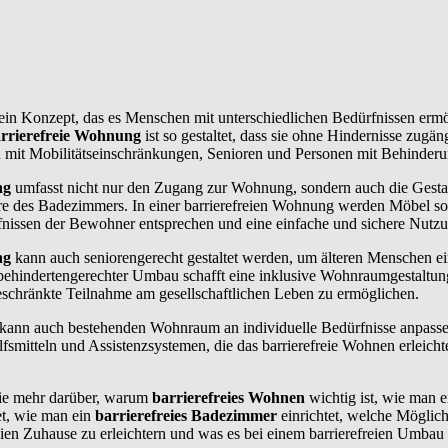
 ein Konzept, das es Menschen mit unterschiedlichen Bedürfnissen ermö
rrierefreie Wohnung
ist so gestaltet, dass sie ohne Hindernisse zugän
mit Mobilitätseinschränkungen, Senioren und Personen mit Behinderun
ng
umfasst nicht nur den Zugang zur Wohnung, sondern auch die Gesta
e des Badezimmers. In einer barrierefreien Wohnung werden Möbel s
ürfnissen der Bewohner entsprechen und eine einfache und sichere Nutz
ng
kann auch seniorengerecht gestaltet werden, um älteren Menschen ein
behindertengerechter Umbau schafft eine inklusive Wohnraumgestaltu
schränkte Teilnahme am gesellschaftlichen Leben zu ermöglichen.
kann auch bestehenden Wohnraum an individuelle Bedürfnisse anpassen
fsmitteln und Assistenzsystemen, die das barrierefreie Wohnen erleicht
Sie mehr darüber, warum
barrierefreies Wohnen
wichtig ist, wie man 
et, wie man ein
barrierefreies Badezimmer
einrichtet, welche Möglich
ien Zuhause zu erleichtern und was es bei einem barrierefreien Umbau z