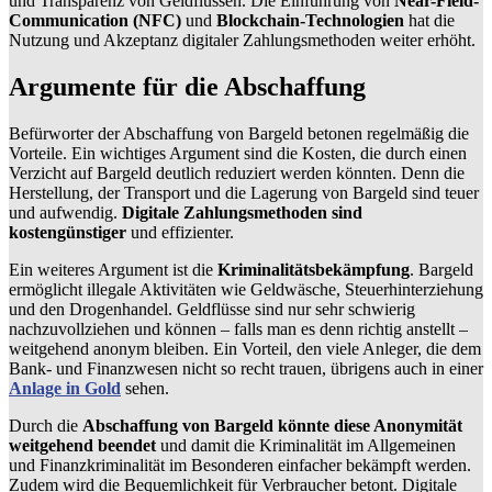
und Transparenz von Geldflüssen. Die Einführung von
Near-Field-
Communication (NFC)
und
Blockchain-Technologien
hat die
Nutzung und Akzeptanz digitaler Zahlungsmethoden weiter erhöht.
Argumente für die Abschaffung
Befürworter der Abschaffung von Bargeld betonen regelmäßig die
Vorteile. Ein wichtiges Argument sind die Kosten, die durch einen
Verzicht auf Bargeld deutlich reduziert werden könnten. Denn die
Herstellung, der Transport und die Lagerung von Bargeld sind teuer
und aufwendig.
Digitale Zahlungsmethoden sind
kostengünstiger
und effizienter.
Ein weiteres Argument ist die
Kriminalitätsbekämpfung
. Bargeld
ermöglicht illegale Aktivitäten wie Geldwäsche, Steuerhinterziehung
und den Drogenhandel. Geldflüsse sind nur sehr schwierig
nachzuvollziehen und können – falls man es denn richtig anstellt –
weitgehend anonym bleiben. Ein Vorteil, den viele Anleger, die dem
Bank- und Finanzwesen nicht so recht trauen, übrigens auch in einer
Anlage in Gold
sehen.
Durch die
Abschaffung von Bargeld könnte diese Anonymität
weitgehend beendet
und damit die Kriminalität im Allgemeinen
und Finanzkriminalität im Besonderen einfacher bekämpft werden.
Zudem wird die Bequemlichkeit für Verbraucher betont. Digitale