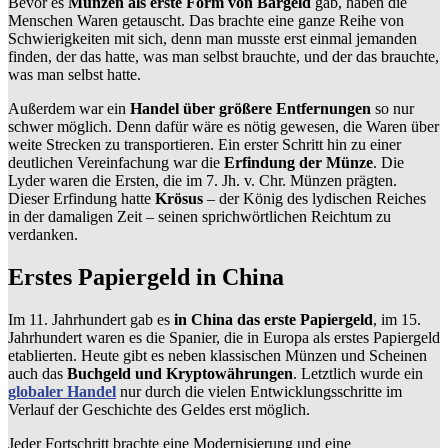
Bevor es
Münzen als erste Form von Bargeld
gab, haben die
Menschen Waren getauscht. Das brachte eine ganze Reihe von
Schwierigkeiten mit sich, denn man musste erst einmal jemanden
finden, der das hatte, was man selbst brauchte, und der das brauchte,
was man selbst hatte.
Außerdem war ein
Handel über größere Entfernungen
so nur
schwer möglich. Denn dafür wäre es nötig gewesen, die Waren über
weite Strecken zu transportieren. Ein erster Schritt hin zu einer
deutlichen Vereinfachung war die
Erfindung der Münze
. Die
Lyder waren die Ersten, die im 7. Jh. v. Chr. Münzen prägten.
Dieser Erfindung hatte
Krösus
– der König des lydischen Reiches
in der damaligen Zeit – seinen sprichwörtlichen Reichtum zu
verdanken.
Erstes Papiergeld in China
Im 11. Jahrhundert gab es
in China das erste Papiergeld
, im 15.
Jahrhundert waren es die Spanier, die in Europa als erstes Papiergeld
etablierten. Heute gibt es neben klassischen Münzen und Scheinen
auch das
Buchgeld und Kryptowährungen
. Letztlich wurde ein
globaler Handel
nur durch die vielen Entwicklungsschritte im
Verlauf der Geschichte des Geldes erst möglich.
Jeder Fortschritt brachte eine Modernisierung und eine